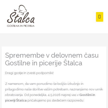
Skip
Mai
to
Men
content
Spremembe v delovnem času
Gostilne in picerije Štalca
Dragi gostje in zvesti podporniki!
Z namenom, da vam ponudimo še boljšo izkušnjo in
prilagodimo naše storitve vašim potrebam, naznanjamo nov urnik
obratovanja. Od ponedeljka, 4.5.2026 naprej vas v
Gostilni in
piceriji Štalca
pričakujemo po sledečem razporedu: