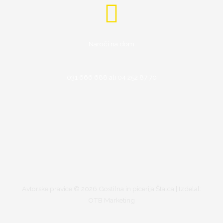
Naroči na dom
031 666 688 ali 04 252 87 70
Avtorske pravice © 2026 Gostilna in picerija Štalca | Izdelal:
OTB Marketing