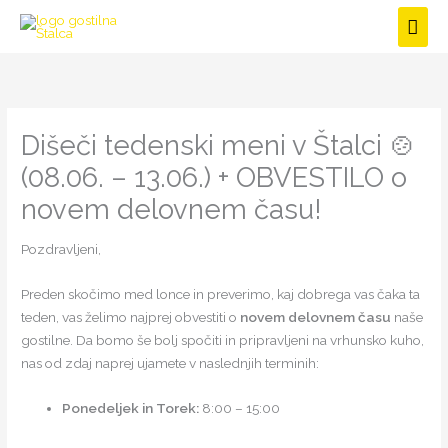
Skip
Mai
to
Men
content
Dišeči tedenski meni v Štalci 🍲
(08.06. – 13.06.) + OBVESTILO o
novem delovnem času!
Pozdravljeni,
Preden skočimo med lonce in preverimo, kaj dobrega vas čaka ta
teden, vas želimo najprej obvestiti o
novem delovnem času
naše
gostilne. Da bomo še bolj spočiti in pripravljeni na vrhunsko kuho,
nas od zdaj naprej ujamete v naslednjih terminih:
Ponedeljek in Torek:
8:00 – 15:00