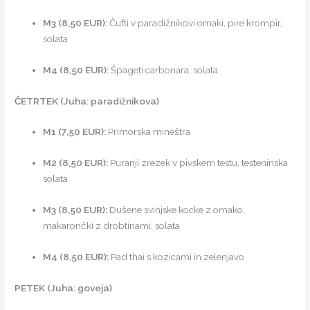
M3 (8,50 EUR):
Čufti v paradižnikovi omaki, pire krompir,
solata
M4 (8,50 EUR):
Špageti carbonara, solata
ČETRTEK (Juha: paradižnikova)
M1 (7,50 EUR):
Primorska mineštra
M2 (8,50 EUR):
Puranji zrezek v pivskem testu, testeninska
solata
M3 (8,50 EUR):
Dušene svinjske kocke z omako,
makarončki z drobtinami, solata
M4 (8,50 EUR):
Pad thai s kozicami in zelenjavo
PETEK (Juha: goveja)