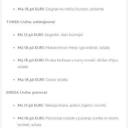
M4 (8,50 EUR):
Dagnje na rdečo buzaro, polenta
TOREK (Juha: zelenjavna)
M1 (7,50 EUR):
Segedin, slan krompir
M2 (8,50 EUR):
Makaronovo meso (govedina), solata
M3 (8,50 EUR):
Pivska klobasa v curry omaki, dollar chips,
solata
M4 (8,50 EUR):
Cezar solata
SREDA (Juha: porova)
M1 (7,50 EUR):
Telečja obara, ajdovi žganci, ocvirki
M2 (8,50 EUR):
Piščančje rolade s puranjo šunko in sirom,
kroketi, solata