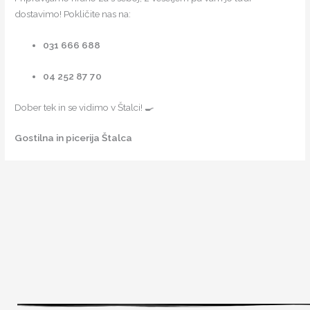
dostavimo! Pokličite nas na:
031 666 688
04 252 87 70
Dober tek in se vidimo v Štalci! 🍳
Gostilna in picerija Štalca