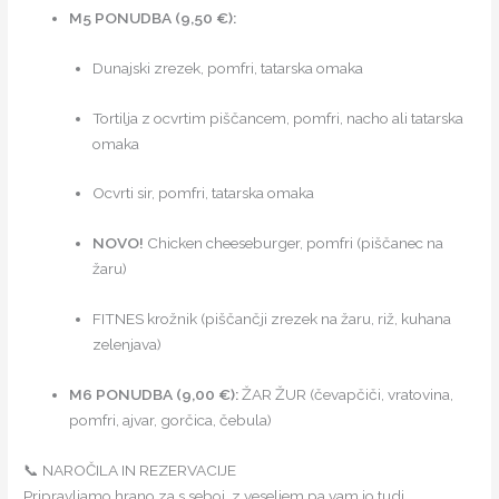
M5 PONUDBA (9,50 €):
Dunajski zrezek, pomfri, tatarska omaka
Tortilja z ocvrtim piščancem, pomfri, nacho ali tatarska
omaka
Ocvrti sir, pomfri, tatarska omaka
NOVO!
Chicken cheeseburger, pomfri (piščanec na
žaru)
FITNES krožnik (piščančji zrezek na žaru, riž, kuhana
zelenjava)
M6 PONUDBA (9,00 €):
ŽAR ŽUR (čevapčiči, vratovina,
pomfri, ajvar, gorčica, čebula)
📞 NAROČILA IN REZERVACIJE
Pripravljamo hrano za s seboj, z veseljem pa vam jo tudi