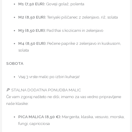
M1 (7,50 EUR):
Goveji golaž, polenta
M2 (8,50 EUR):
Teriyaki piščanec z zelenjavo, riž, solata
M3 (8,50 EUR):
Pad thai s kozicami in zelenjavo
M4 (8,50 EUR):
Pečene paprike z zelenjavo in kuskusom,
solata
SOBOTA
Vsaj 3 vrste malic po izbiri kuharja!
🍕 STALNA DODATNA PONUDBA MALIC
Če vam zgoraj našteto ne diši, imamo za vas vedno pripravljene
naše klasike:
PICA MALICA (8,50 €):
Margerita, klasika, vesuvio, morska,
fungi, capricciosa