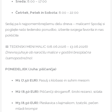
Sreda:
8:00 – 17:00
Četrtek, Petek in Sobota:
8:00 – 22:00
Sedaj pa k najpomembnejšemu delu dneva – malicam! Spodaj si
poglejte našo tedensko ponudbo, izberite svojega favorita in nas
pokličite.
📅 TEDENSKI MENI MALIC (08.06.2026 – 13.06.2026)
Dnevna juha je ob naročilu malice v gostilni brezplačna
(samopostrežno).
PONEDELJEK (Juha: piščančja)
M1 (7,50 EUR):
Pasulj s klobaso in suhim mesom
M2 (8,50 EUR):
Piščančji stroganoff, široki rezanci, solata
M3 (8,50 EUR):
Pleskavica s kajmakom, tzatziki, pečen
mladi krompir